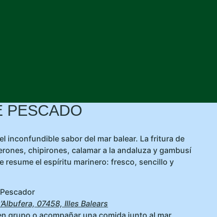
E PESCADO
el inconfundible sabor del mar balear. La fritura de
ones, chipirones, calamar a la andaluza y gambusí
 resume el espíritu marinero: fresco, sencillo y
 Pescador
’Albufera, 07458, Illes Balears
en grupo o acompañar una comida junto al mar