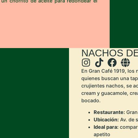
n chorrito de aceite para redondear el
NACHOS D
En Gran Café 1919, los 
quienes buscan una tap
crujientes nachos, se a
cream y guacamole, cre
bocado.
Restaurante:
Gran 
Ubicación:
Av. de 
Ideal para:
comparti
apetito