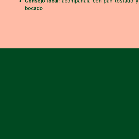
Consejo local:
acompáñala con pan tostado y u
bocado